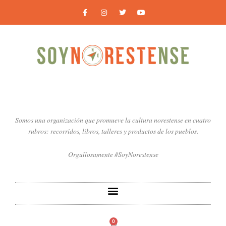
Ir
F
I
T
Y
a
n
w
o
al
c
s
i
u
contenido
e
t
t
t
b
a
t
u
o
g
e
b
o
r
r
e
k
a
-
m
f
Somos una organización que promueve la cultura norestense en cuatro
rubros: recorridos, libros, talleres y productos de los pueblos.
Orgullosamente #SoyNorestense
0
Carrito