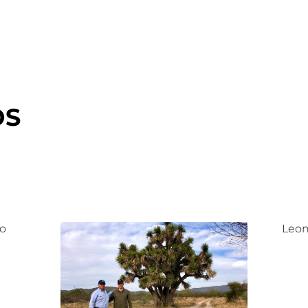
OS
lo
Leon