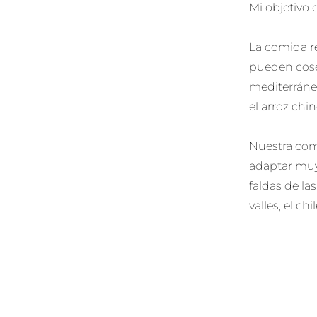
Mi objetivo 
La comida re
pueden cosec
mediterráneo
el arroz chin
Nuestra com
adaptar muy 
faldas de la
valles; el c