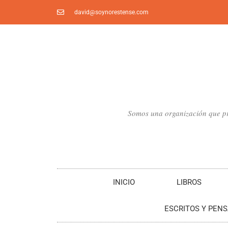
Ir
david@soynorestense.com
al
contenido
Somos una organización que pro
INICIO
LIBROS
ESCRITOS Y PEN