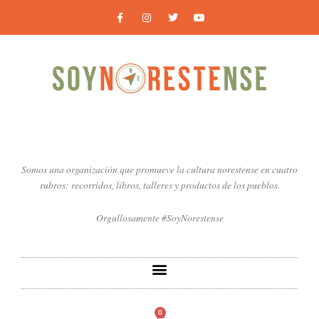
Ir
F
I
T
Y
a
n
w
o
al
c
s
i
u
contenido
e
t
t
t
b
a
t
u
o
g
e
b
o
r
r
e
k
a
-
m
f
Somos una organización que promueve la cultura norestense en cuatro
rubros: recorridos, libros, talleres y productos de los pueblos.
Orgullosamente #SoyNorestense
0
Carrito