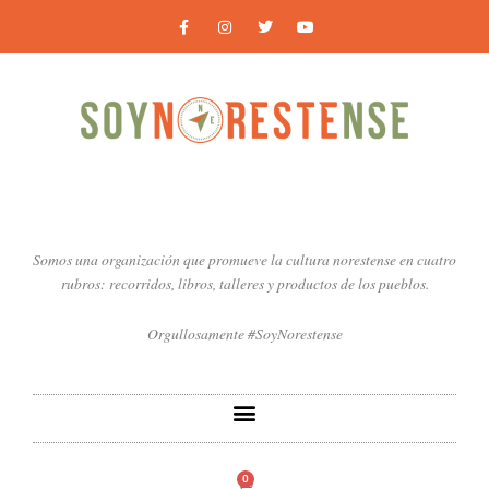
Ir
F
I
T
Y
a
n
w
o
al
c
s
i
u
contenido
e
t
t
t
b
a
t
u
o
g
e
b
o
r
r
e
k
a
-
m
f
Somos una organización que promueve la cultura norestense en cuatro
rubros: recorridos, libros, talleres y productos de los pueblos.
Orgullosamente #SoyNorestense
0
Carrito