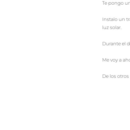
Te pongo un
Instalo un t
luz solar.
Durante el d
Me voy a aho
De los otros