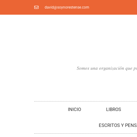
Ir
david@soynorestense.com
al
contenido
Somos una organización que pro
INICIO
LIBROS
ESCRITOS Y PEN