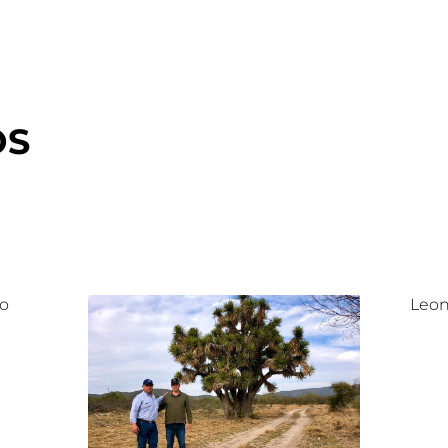
OS
lo
Leon