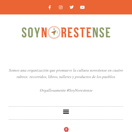
Ir
F
I
T
Y
a
n
w
o
al
c
s
i
u
contenido
e
t
t
t
b
a
t
u
o
g
e
b
o
r
r
e
k
a
-
m
f
Somos una organización que promueve la cultura norestense en cuatro
rubros: recorridos, libros, talleres y productos de los pueblos.
Orgullosamente #SoyNorestense
0
Carrito