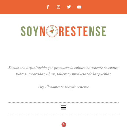
Ir
F
I
T
Y
a
n
w
o
al
c
s
i
u
contenido
e
t
t
t
b
a
t
u
o
g
e
b
o
r
r
e
k
a
-
m
f
Somos una organización que promueve la cultura norestense en cuatro
rubros: recorridos, libros, talleres y productos de los pueblos.
Orgullosamente #SoyNorestense
0
Carrito